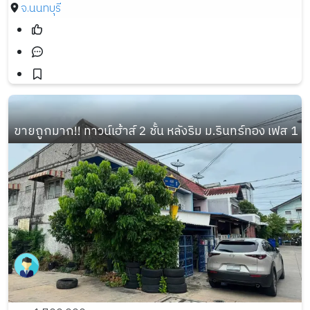
จ.นนทบุรี
ขายถูกมาก!! ทาวน์เฮ้าส์ 2 ชั้น หลังริม ม.รินทร์ทอง เฟส 1