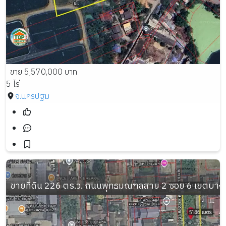
ขาย 5,570,000 บาท
5 ไร่
จ.นครปฐม
ขายที่ดิน 226 ตร.ว. ถนนพุทธมณฑลสาย 2 ซอย 6 เขตบา