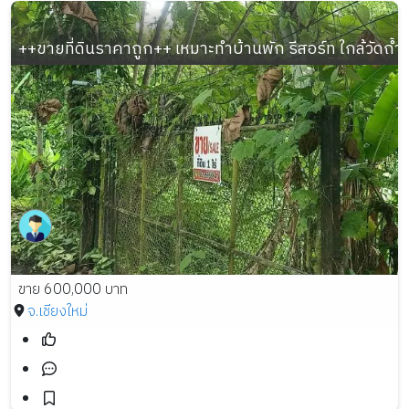
++ขายที่ดินราคาถูก++ เหมาะทำบ้านพัก รีสอร์ท ใกล้วัดถ้ำผ
ขาย 600,000 บาท
จ.เชียงใหม่