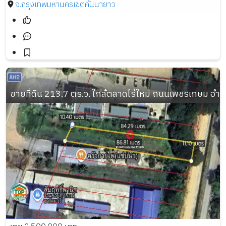
จ.กรุงเทพมหานคร
เขตคันนายาว
ขายที่ดิน 213.7 ตร.ว. ใกล้ตลาดไร่ใหม่ ถนนเพชรเกษม อำเ