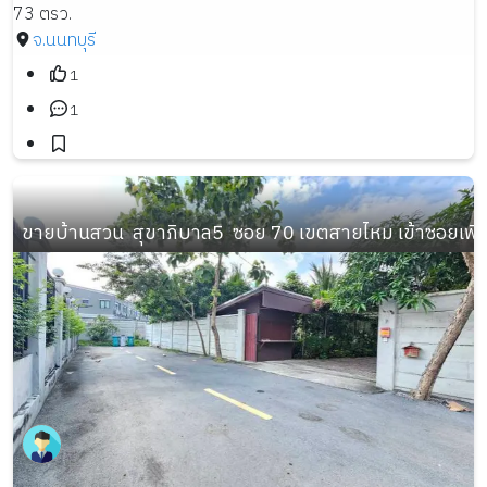
73 ตรว.
จ.นนทบุรี
1
1
ขายบ้านสวน  สุขาภิบาล5  ซอย 70 เขตสายไหม เข้าซอยเพี