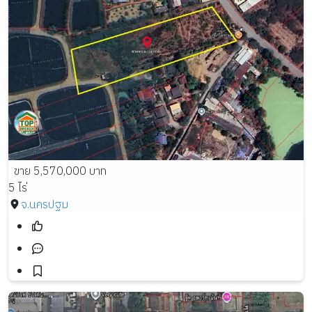
ขาย 5,570,000 บาท
5 ไร่
จ.นครปฐม