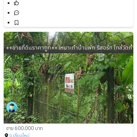
++ขายที่ดินราคาถูก++ เหมาะทำบ้านพัก รีสอร์ท ใกล้วัดถ้ำผ
ขาย 600,000 บาท
จ.เชียงใหม่