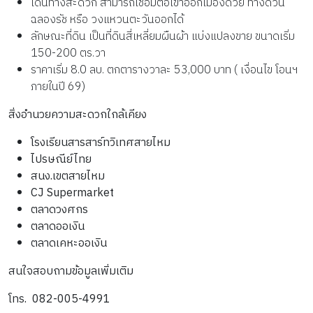
เดินทางสะดวก สามารถเชื่อมต่อเข้าออกเมืองด้วย ทางด่วน
ฉลองรัช หรือ วงแหวนตะวันออกได้
ลักษณะที่ดิน เป็นที่ดินสี่เหลี่ยมผืนผ้า แบ่งแปลงขาย ขนาดเริ่ม
150-200 ตร.วา
ราคาเริ่ม 8.0 ลบ. ตกตารางวาละ 53,000 บาท ( เงื่อนไข โอนฯ
ภายในปี 69)
สิ่งอำนวยความสะดวกใกล้เคียง
โรงเรียนสารสาร์ทวิเทศสายไหม
ไปรษณีย์ไทย
สนง.เขตสายไหม
CJ Supermarket
ตลาดวงศกร
ตลาดออเงิน
ตลาดเคหะออเงิน
สนใจสอบถามข้อมูลเพิ่มเติม
โทร. 082-005-4991