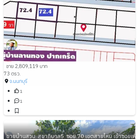
ขาย 2,809,119 บาท
73 ตรว.
จ.นนทบุรี
1
1
ขายบ้านสวน  สุขาภิบาล5  ซอย 70 เขตสายไหม เข้าซอยเพี