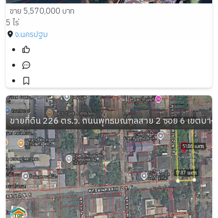
ขาย 5,570,000 บาท
5 ไร่
จ.นครปฐม
ขายที่ดิน 226 ตร.ว. ถนนพุทธมณฑลสาย 2 ซอย 6 เขตบา