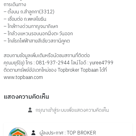
การเดินทาง
– ตั้งบน ถ.ลำลูกกา(3312)
– เชื่อมต่อ ถ.พหลโยธิน
– ใกล้ทางด่วนกาญจนาภิเษก
– ใกล้วงแหวนรอบนอกฝั่งตะวันออก
– ใกล้รถไฟฟ้าสายสีเขียวสถานีคูคต
สอบถามข้อมูลเพิ่มเติมหรือนัดชมสถานที่ติดต่อ
คุณมยุรี(ยุ) โทร : 081-937-2944 ไลน์ไอดี : yuree4799
ติดตามทรัพย์อัปเดทใหม่ของ Topbroker Topbaan ได้ที่
www.topbaan.com
แสดงความคิดเห็น
กรุณาเข้าสู่ระบบเพื่อแสดงความคิดเห็น
ผู้ลงประกาศ :
TOP
BROKER