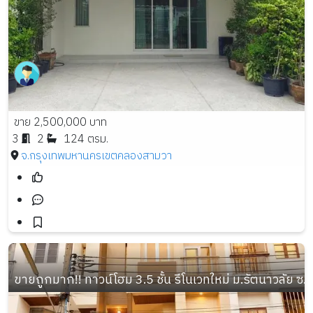
ขาย 2,500,000 บาท
3
2
124 ตรม.
จ.กรุงเทพมหานคร
เขตคลองสามวา
ขายถูกมาก!! ทาวน์โฮม 3.5 ชั้น รีโนเวทใหม่ ม.รัตนาวลัย ซ