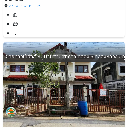
จ.กรุงเทพมหานคร
ขายทาวน์เฮ้าส์ หมู่บ้านสวนสุทธิดา คลอง 5 คลองหลวง ปทุมธานี