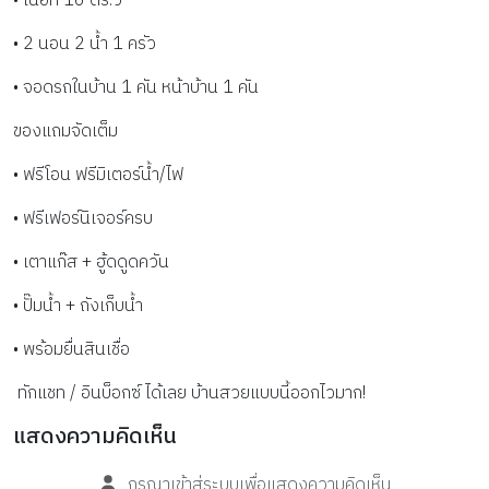
• เนื้อที่ 16 ตร.ว
• 2 นอน 2 น้ำ 1 ครัว
• จอดรถในบ้าน 1 คัน หน้าบ้าน 1 คัน
ของแถมจัดเต็ม
• ฟรีโอน ฟรีมิเตอร์น้ำ/ไฟ
• ฟรีเฟอร์นิเจอร์ครบ
• เตาแก๊ส + ฮู้ดดูดควัน
• ปั๊มน้ำ + ถังเก็บน้ำ
• พร้อมยื่นสินเชื่อ
 ทักแชท / อินบ็อกซ์ ได้เลย บ้านสวยแบบนี้ออกไวมาก!
แสดงความคิดเห็น
กรุณาเข้าสู่ระบบเพื่อแสดงความคิดเห็น