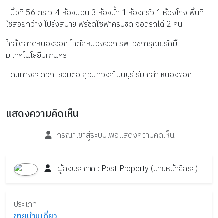
 เนื้อที่ 56 ตร.ว. 4 ห้องนอน 3 ห้องน้ำ 1 ห้องครัว 1 ห้องโถง พื้นที่
ใช้สอยกว้าง โปร่งสบาย ฟรีชุดโซฟาครบชุด จอดรถได้ 2 คัน
ใกล้ ตลาดหนองจอก โลตัสหนองจอก รพ.เวชการุณย์รัศมิ์ 
ม.เทคโนโลยีมหานคร
 เดินทางสะดวก เชื่อมต่อ สุวินทวงศ์ มีนบุรี ร่มเกล้า หนองจอก
แสดงความคิดเห็น
กรุณาเข้าสู่ระบบเพื่อแสดงความคิดเห็น
ผู้ลงประกาศ :
Post
Property
(นายหน้าอิสระ)
ประเภท
ขายบ้านเดี่ยว