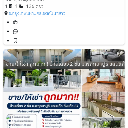
1
1
136 ตรว.
จ.กรุงเทพมหานคร
เขตคันนายาว
ขาย/ให้เช่า ถูกมาก!! บ้านเดี่ยว 2 ชั้น ม.พฤกษาปูริ แสนแก้ว