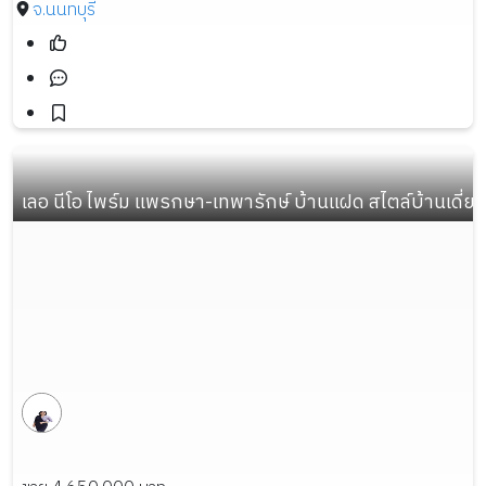
จ.นนทบุรี
เลอ นีโอ ไพร์ม แพรกษา-เทพารักษ์ บ้านแฝด สไตล์บ้านเดี่ยว