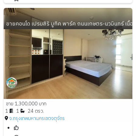
ขายคอนโด เปรมสิริ บูทิค พาร์ค ถนนเกษตร-นวมินทร์ เนื้อที่
ขาย 1,300,000 บาท
1
1
24 ตรว.
จ.กรุงเทพมหานคร
เขตจตุจักร