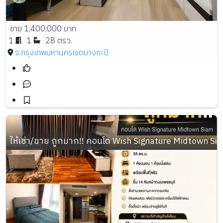
ขาย 1,400,000 บาท
1
1
28 ตรว.
จ.กรุงเทพมหานคร
เขตบางกะปิ
ให้เช่า/ขาย ถูกมาก!! คอนโด Wish Signature Midtown S