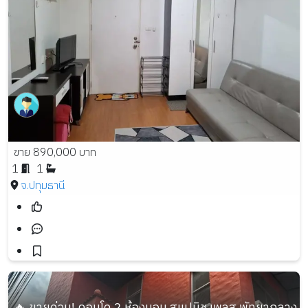
ขาย 890,000 บาท
1
1
จ.ปทุมธานี
🔥 ขายด่วน! คอนโด 2 ห้องนอน สแปนิช เพลส พัทยากลาง ทำเล