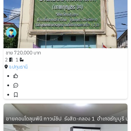
ขาย 720,000 บาท
2
1
จ.ปทุมธานี
ขายคอนโดลุมพินี ทาวน์ชิป  รังสิต-คลอง 1  อำเภอธัญบุรี ป