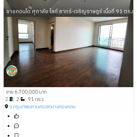
ขายคอนโด ศุภาลัย ไลท์ สาทร-เจริญราษฎร์ เนื้อที่ 91 ตร.ม.
ขาย 6,700,000 บาท
2
2
91 ตรว.
จ.กรุงเทพมหานคร
เขตบางคอแหลม