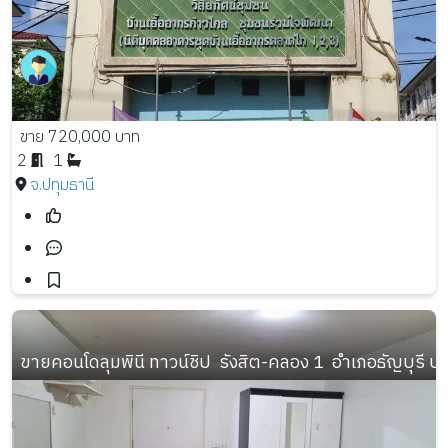
ขาย 720,000 บาท
2
1
จ.ปทุมธานี
ขายคอนโดลุมพินี ทาวน์ชิป  รังสิต-คลอง 1  อำเภอธัญบุรี ป