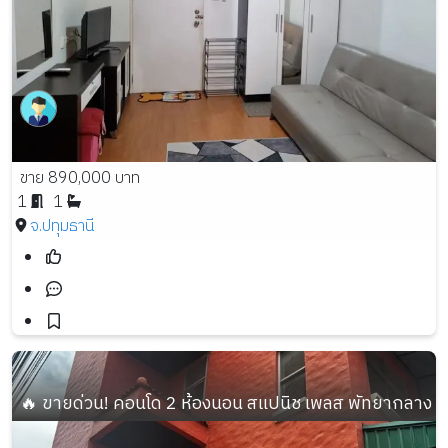
ขาย 890,000 บาท
1
1
จ.ปทุมธานี
🔥 ขายด่วน! คอนโด 2 ห้องนอน สแปนิช เพลส พัทยากลาง ทำเล