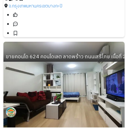
จ.กรุงเทพมหานคร
เขตบางกะปิ
ขายคอนโด 624 คอนโดเลต ลาดพร้าว ถนนเสรีไทย เนื้อที่ 28