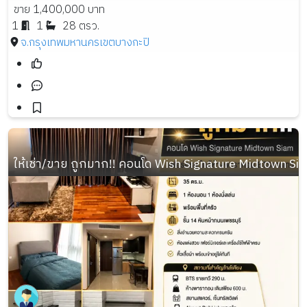
ขาย 1,400,000 บาท
1
1
28 ตรว.
จ.กรุงเทพมหานคร
เขตบางกะปิ
ให้เช่า/ขาย ถูกมาก!! คอนโด Wish Signature Midtown S