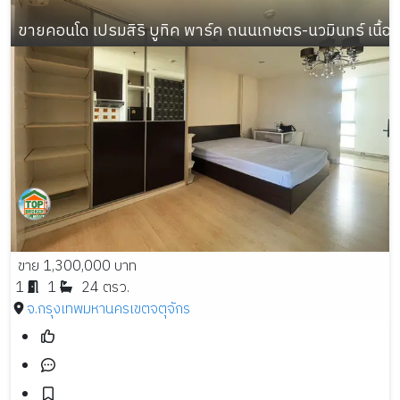
ขายคอนโด เปรมสิริ บูทิค พาร์ค ถนนเกษตร-นวมินทร์ เนื้อที่
ขาย 1,300,000 บาท
1
1
24 ตรว.
จ.กรุงเทพมหานคร
เขตจตุจักร