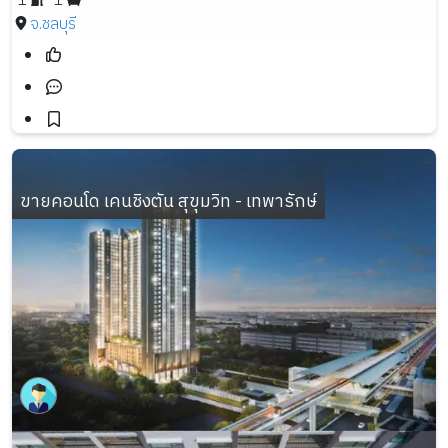
1
1
จ.ชลบุรี
ขายคอนโด เคนชิงตัน สุขุมวิท - เทพารักษ์