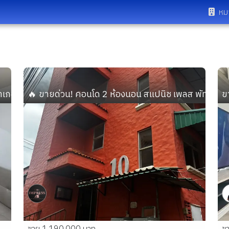
หม
อำเภอธัญบุรี ปทุมธานี ขายพร้อมคนเช่า
🔥 ขายด่วน! คอนโด 2 ห้องนอน สแปนิช เพลส พัทยากลาง 
ข