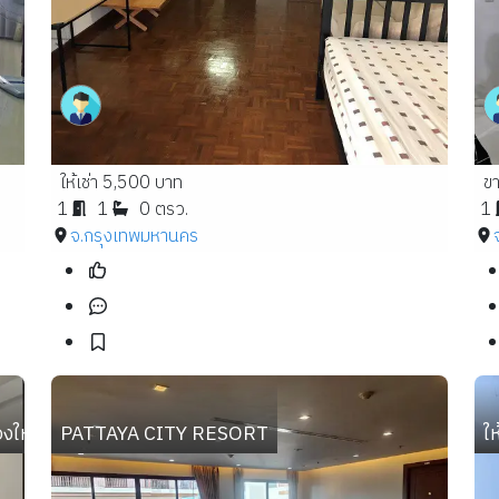
ให้เช่า 5,500 บาท
ข
1
1
0 ตรว.
1
จ.กรุงเทพมหานคร
องใหญ่ 38 ตร.ม.
PATTAYA CITY RESORT
ใ