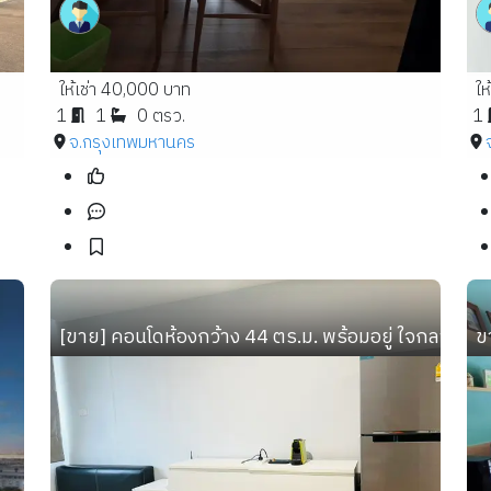
ให้เช่า 40,000 บาท
ให
1
1
0 ตรว.
1
จ.กรุงเทพมหานคร
[ขาย] คอนโดห้องกว้าง 44 ตร.ม. พร้อมอยู่ ใจกลางทาว
ข