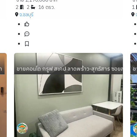
ขาย 1,190,000 บาท
ข
2
2
16 ตรว.
1
จ.ชลบุรี
ท
ขายคอนโด กรูฟ สเคป ลาดพร้าว-สุทธิสาร ซอยลาดพร้าว 
ข