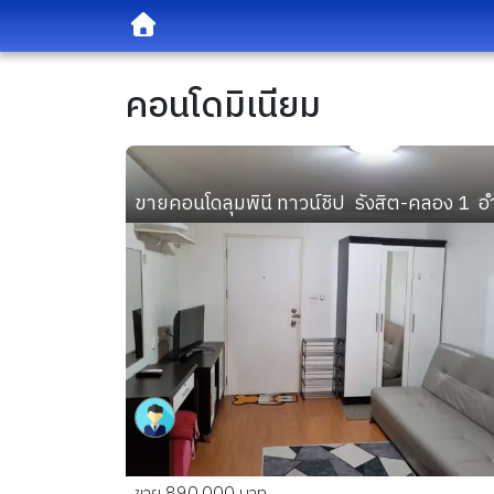
คอนโดมิเนียม
ขายคอนโดลุมพินี ทาวน์ชิป  รังสิต-คลอง 1  