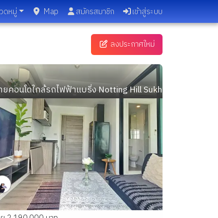
วดหมู่
Map
สมัครสมาชิก
เข้าสู่ระบบ
ลงประกาศใหม่
ทำเลดี ราคาคุ้มค่าที่สุด 🔥
ายคอนโดใกล้รถไฟฟ้าแบริ่ง Notting Hill Sukhumvit 105 ลาซาล