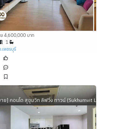
าย 4,600,000 บาท
1
จ.เพชรบุรี
างหว้า  ห้องแอร์ พร้อมอยู่ ห้องแอร์.
ขาย] คอนโด สุขุมวิท ลิฟวิ่ง ทาวน์ (Sukhumvit Living Town) 