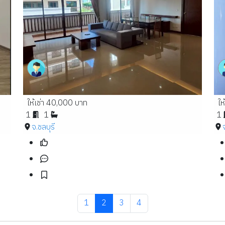
ให้เช่า 40,000 บาท
ให
1
1
1
จ.ชลบุรี
1
2
3
4