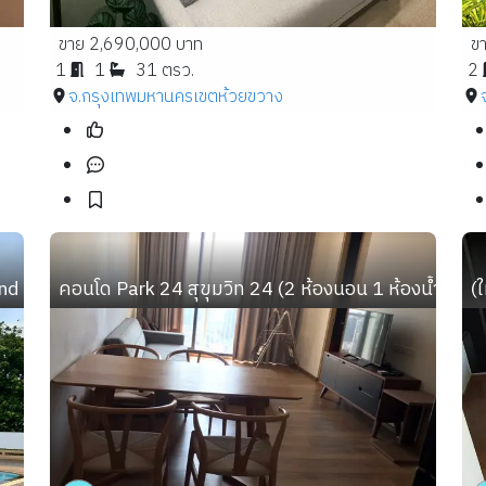
ขาย 2,690,000 บาท
ข
1
1
31 ตรว.
2
จ.กรุงเทพมหานคร
เขตห้วยขวาง
nd Condotel) Pattaya
คอนโด Park 24 สุขุมวิท 24 (2 ห้องนอน 1 ห้องน้ำ พื้นที
(ใ