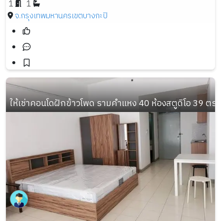
1
1
จ.กรุงเทพมหานคร
เขตบางกะปิ
ให้เช่าคอนโดฝักข้าวโพด รามคำแหง 40 ห้องสตูดิโอ 39 ตร.