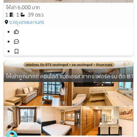
ให้เช่า 6,000 บาท
1
1
39 ตรว.
จ.กรุงเทพมหานคร
ให้เช่าถูกมาก!! คอนโดดิ แอดเดรส สาทร เฟอร์ครบ ติด BTS 