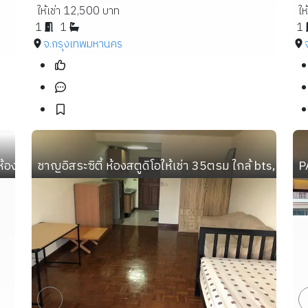
ให้เช่า 12,500 บาท
ให
1
1
1
จ.กรุงเทพมหานคร
องน้ำ พื้นที่ 42 ตร.ม. ) ใกล้บีทีเอสอุดุมสุข
ชาญอิสระซิตี้ ห้องสตูดิโอให้เช่า 35ตรม ใกล้ bts, mrt บ
P