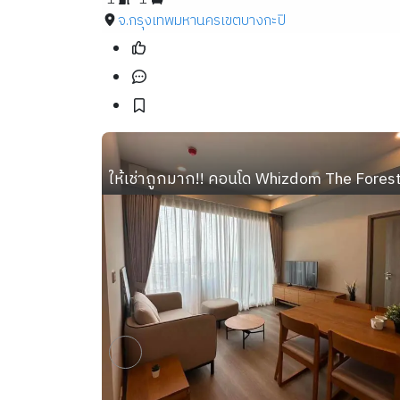
จ.กรุงเทพมหานคร
เขตบางกะปิ
ให้เช่าถูกมาก!! คอนโด Whizdom The Forest