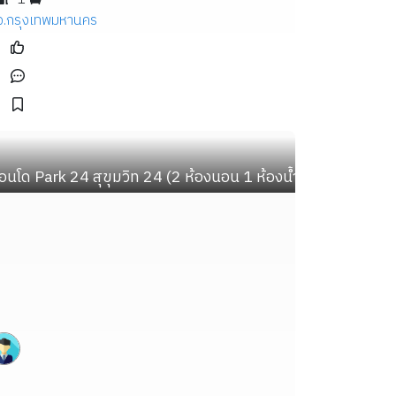
จ.กรุงเทพมหานคร
ฯ
ูชา เฟอร์ครบ พร้อมอยู่ ใกล้ม.เทคโนโลยีพระจอมเกล้าธ
อนโด Park 24 สุขุมวิท 24 (2 ห้องนอน 1 ห้องน้ำ พื้นที่ 52 ตร.ม