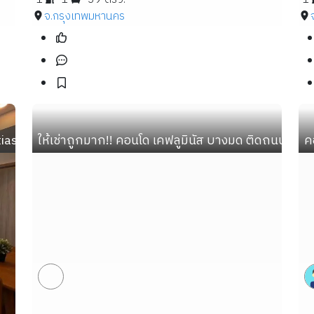
จ.กรุงเทพมหานคร
ias 2 นอน 2 น้ำ 58 ตร.ม. เฟอร์ครบ ใกล้เมกาบางนา ทางด่วน
ให้เช่าถูกมาก!! คอนโด เคฟลูมินัส บางมด ติดถนนพุทธบ
ค