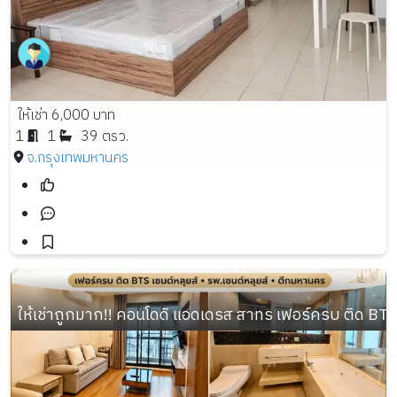
ให้เช่า 6,000 บาท
1
1
39 ตรว.
จ.กรุงเทพมหานคร
ให้เช่าถูกมาก!! คอนโดดิ แอดเดรส สาทร เฟอร์ครบ ติด BTS 