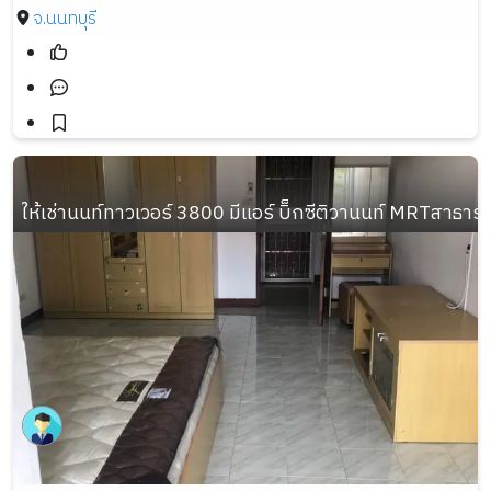
จ.นนทบุรี
ให้เช่านนท์ทาวเวอร์ 3800 มีแอร์ บิ็กซีติวานนท์ MRTสาธาร