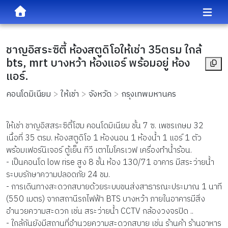
ชาญอิสระซิตี้ ห้องสตูดิโอให้เช่า 35ตรม ใกล้
bts, mrt บางหว้า ห้องแอร์ พร้อมอยู่ ห้อง
แอร์.
คอนโดมิเนียม
ให้เช่า
จังหวัด
กรุงเทพมหานคร
ให้เช่า ชาญอิสสระซิตี้โฮม คอนโดมิเนียม ชั้น 7 ซ. เพชรเกษม 32 
เนื้อที่ 35 ตรม. ห้องสตูดิโอ 1 ห้องนอน 1 ห้องน้ำ 1 แอร์ 1 ตัว 
พร้อมเฟอร์นิเจอร์ ตู้เย็น ทีวี เตาไมโครเวฟ เครื่องทำน้ำร้อน.
- เป็นคอนโด low rise สูง 8 ชั้น ห้อง 130/71 อาคาร มีสระว่ายน้ำ 
ระบบรักษาความปลอดภัย 24 ชม.
- การเดินทางสะดวกสบายด้วยระบบขนส่งสาธารณะประมาณ 1 นาที 
(550 เมตร) จากสถานีรถไฟฟ้า BTS บางหว้า ภายในอาคารมีสิ่ง
อำนวยความสะดวก เช่น สระว่ายน้ำ CCTV กล้องวงจรปิด ..
- ใกล้กันยังมีสถานที่อำนวยความสะดวกสบาย เช่น ร้านค้า ร้านอาหาร 