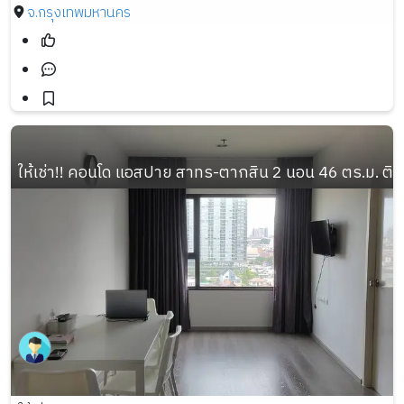
จ.กรุงเทพมหานคร
ให้เช่า!! คอนโด แอสปาย สาทร-ตากสิน 2 นอน 46 ตร.ม. ติ