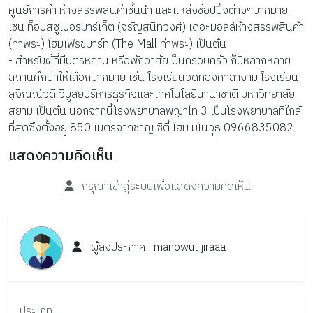
ศูนย์การค้า ห้างสรรพสินค้าชั้นนำ และแหล่งช้อปปิ้งต่างๆมากมาย 
เช่น ท็อปส์ซูเปอร์มาร์เก็ต (จรัญสนิทวงศ์) เดอะมอลล์ห้างสรรพสินค้า 
(ท่าพระ) โฮมเฟรชมาร์ท (The Mall ท่าพระ) เป็นต้น
- สำหรับผู้ที่มีบุตรหลาน หรือพักอาศัยเป็นครอบครัว ก็มีหลากหลาย
สถานศึกษาให้เลือกมากมาย เช่น โรงเรียนวัดทองศาลางาม โรงเรียน
สุจิณณ์วดี วิบูลย์บริหารธุรกิจและเทคโนโลยีนานาชาติ มหาวิทยาลัย 
สยาม เป็นต้น นอกจากนี้โรงพยาบาลพญาไท 3 เป็นโรงพยาบาลที่ใกล้
ที่สุดซึ่งตั้งอยู่ 850 เมตรจากชาญ ซิตี้ โฮม มโนวุธ 0966835082
แสดงความคิดเห็น
กรุณาเข้าสู่ระบบเพื่อแสดงความคิดเห็น
ผู้ลงประกาศ :
manowut
jiraaa
ประเภท